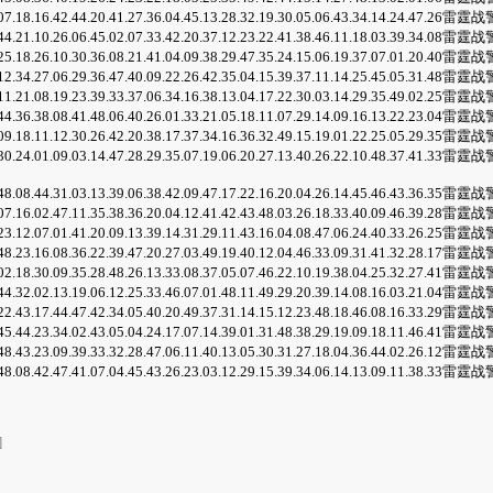
.07.18.16.42.44.20.41.27.36.04.45.13.28.32.19.30.05.06.43.34.14.24.47
.44.21.10.26.06.45.02.07.33.42.20.37.12.23.22.41.38.46.11.18.03.39.34
.25.18.26.10.30.36.08.21.41.04.09.38.29.47.35.24.15.06.19.37.07.01.20
.12.34.27.06.29.36.47.40.09.22.26.42.35.04.15.39.37.11.14.25.45.05.31
.11.21.08.19.23.39.33.37.06.34.16.38.13.04.17.22.30.03.14.29.35.49.02
.44.36.38.08.41.48.06.40.26.01.33.21.05.18.11.07.29.14.09.16.13.22.23
.09.18.11.12.30.26.42.20.38.17.37.34.16.36.32.49.15.19.01.22.25.05.29
.30.24.01.09.03.14.47.28.29.35.07.19.06.20.27.13.40.26.22.10.48.37.41
.48.08.44.31.03.13.39.06.38.42.09.47.17.22.16.20.04.26.14.45.46.43.36
.07.16.02.47.11.35.38.36.20.04.12.41.42.43.48.03.26.18.33.40.09.46.39
.23.12.07.01.41.20.09.13.39.14.31.29.11.43.16.04.08.47.06.24.40.33.26
.48.23.16.08.36.22.39.47.20.27.03.49.19.40.12.04.46.33.09.31.41.32.28
.02.18.30.09.35.28.48.26.13.33.08.37.05.07.46.22.10.19.38.04.25.32.27
.44.32.02.13.19.06.12.25.33.46.07.01.48.11.49.29.20.39.14.08.16.03.21
.22.43.17.44.47.42.34.05.40.20.49.37.31.14.15.12.23.48.18.46.08.16.33
.45.44.23.34.02.43.05.04.24.17.07.14.39.01.31.48.38.29.19.09.18.11.46
.48.43.23.09.39.33.32.28.47.06.11.40.13.05.30.31.27.18.04.36.44.02.26
.48.08.42.47.41.07.04.45.43.26.23.03.12.29.15.39.34.06.14.13.09.11.38
]