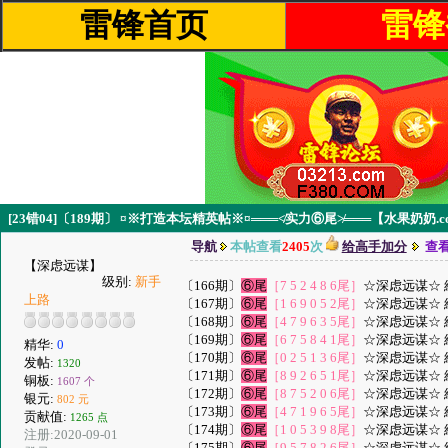
雷锋首页
雷锋
[23错04]〔189期〕 ¤※打造本坛精英帖※¤═══≮实力⑥尾≯═══【水果奶
导航
本帖查看
2405
次
给高手加分
查
【深虑远谋】
级别:
新手
〔166期〕
⑥尾
［7 5 2 4 8 6尾］
☆深虑远谋☆ 
上路
〔167期〕
⑥尾
［1 6 9 0 5 2尾］
☆深虑远谋☆ 
〔168期〕
⑥尾
［4 7 9 6 3 5尾］
☆深虑远谋☆ 
〔169期〕
⑥尾
［6 7 5 8 4 1尾］
☆深虑远谋☆ 
精华:
0
〔170期〕
⑥尾
［0 2 5 1 3 6尾］
☆深虑远谋☆ 
发帖:
1320
〔171期〕
⑥尾
［8 9 2 6 5 1尾］
☆深虑远谋☆ 
铜板:
1607 个
〔172期〕
⑥尾
［8 7 5 2 0 6尾］
☆深虑远谋☆ 
银元:
802 元
〔173期〕
⑥尾
［4 7 1 9 6 5尾］
☆深虑远谋☆ 
贡献值:
1265 点
〔174期〕
⑥尾
［1 0 5 3 9 8尾］
☆深虑远谋☆ 
注册:2020-09-01
〔175期〕
⑥尾
［9 5 7 8 2 6尾］
☆深虑远谋☆ 