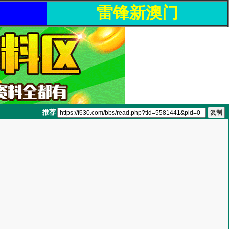
雷锋新澳门
推荐