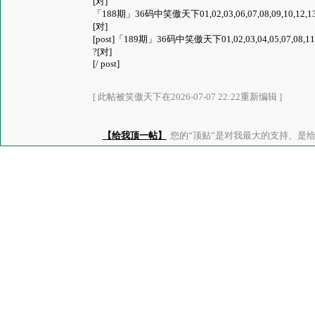
[对]
「188期」36码中笑傲天下01,02,03,06,07,08,09,10,12,13,15,16
[对]
[post]「189期」36码中笑傲天下01,02,03,04,05,07,08,11,12,13,
?[对]
[/ post]
[ 此帖被笑傲天下在2026-07-07 22:22重新编辑 ]
【给我顶一帖】
您的“顶贴”是对我最大的支持、是给了我