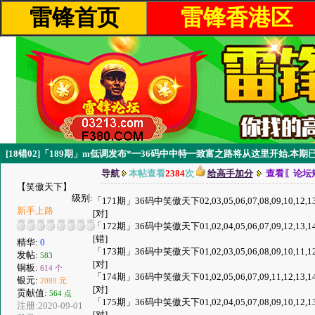
雷锋首页
雷锋香港区
[18错02]「189期」m低调发布*━36码中中特━致富之路将从这里开始.本期
导航
本帖查看
2384
次
给高手加分
查看〖论坛
【笑傲天下】
级别:
「171期」36码中笑傲天下02,03,05,06,07,08,09,10,12,13,14,15
新手上路
[对]
「172期」36码中笑傲天下01,02,04,05,06,07,09,12,13,14,16,17
[错]
精华:
0
「173期」36码中笑傲天下01,02,03,05,06,08,09,10,11,12,13,14
发帖:
583
[对]
铜板:
614 个
「174期」36码中笑傲天下01,02,05,06,07,09,11,12,13,14,15,16
银元:
2089 元
[对]
贡献值:
564 点
「175期」36码中笑傲天下01,02,04,05,07,08,09,10,12,13,14,16
注册:2020-09-01
[对]