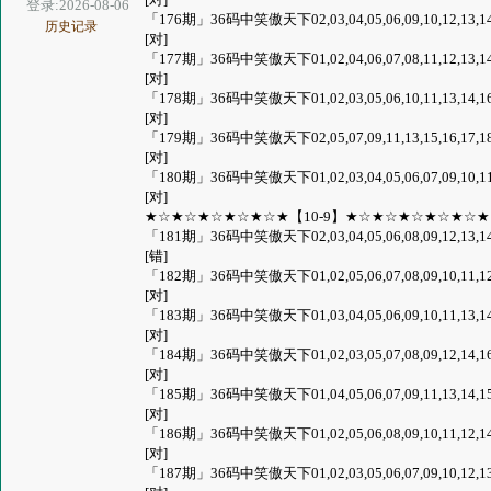
登录:2026-08-06
「176期」36码中笑傲天下02,03,04,05,06,09,10,12,13,14,15,16
历史记录
[对]
「177期」36码中笑傲天下01,02,04,06,07,08,11,12,13,14,15,16
[对]
「178期」36码中笑傲天下01,02,03,05,06,10,11,13,14,16,17,18
[对]
「179期」36码中笑傲天下02,05,07,09,11,13,15,16,17,18,19,20
[对]
「180期」36码中笑傲天下01,02,03,04,05,06,07,09,10,11,13,15
[对]
★☆★☆★☆★☆★☆★【10-9】★☆★☆★☆★☆★☆★
「181期」36码中笑傲天下02,03,04,05,06,08,09,12,13,14,16,18
[错]
「182期」36码中笑傲天下01,02,05,06,07,08,09,10,11,12,16,17
[对]
「183期」36码中笑傲天下01,03,04,05,06,09,10,11,13,14,15,16
[对]
「184期」36码中笑傲天下01,02,03,05,07,08,09,12,14,16,17,19
[对]
「185期」36码中笑傲天下01,04,05,06,07,09,11,13,14,15,16,17
[对]
「186期」36码中笑傲天下01,02,05,06,08,09,10,11,12,14,15,19
[对]
「187期」36码中笑傲天下01,02,03,05,06,07,09,10,12,13,16,17