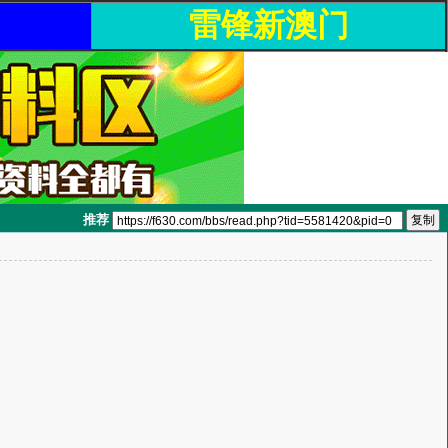
雷锋新澳门
推荐