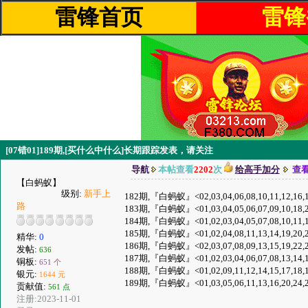
雷锋首页
雷锋
[07错01]189期,[买什么中什么]长期跟踪发表，请关注
导航
本帖查看
2202
次
给高手加分
查
【白蚂蚁】
级别:
新手上
182期,『白蚂蚁』<02,03,04,06,08,10,11,12,16
路
183期,『白蚂蚁』<01,03,04,05,06,07,09,10,18
184期,『白蚂蚁』<01,02,03,04,05,07,08,10,11
185期,『白蚂蚁』<01,02,04,08,11,13,14,19,20
精华:
0
186期,『白蚂蚁』<02,03,07,08,09,13,15,19,22
发帖:
636
187期,『白蚂蚁』<01,02,03,04,06,07,08,13,14
铜板:
651 个
188期,『白蚂蚁』<01,02,09,11,12,14,15,17,18
银元:
1644 元
189期,『白蚂蚁』<01,03,05,06,11,13,16,20,24,
贡献值:
561 点
注册:2023-11-01