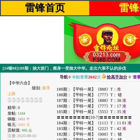
雷锋首页
雷锋
[34错08]189期：抽大前门，摇身一变抽大中华。走出六亲不认的步伐
导航
本帖查看
2642
次
给高手加分
查
【中华六合】
级别:
新手
189期：【平特一尾】《888》T：
准
上路
188期：【平特一尾】《777》T： 错
187期：【平特一尾】《888》T：38
准
186期：【平特一尾】《777》T：17
准
精华:
0
185期：【平特一尾】《555》T：35
准
发帖:
1104
〓〓〓〓〓〓〓〓[10-7]〓〓〓〓〓〓〓〓
铜板:
1451 个
184期：【平特一尾】《111》T：11 01
准
银元:
3045 元
183期：【平特一尾】《222》T：42
准
贡献值:
995 点
182期：【平特一尾】《000》T： 错
注册:2020-09-01
181期：【平特一尾】《000》T： 错