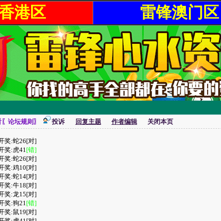
香港区
雷锋澳门区
看〖论坛规则〗
投诉
回复主题
作者编辑
关闭本页
开奖:蛇26[对]
 开奖:虎41
[错]
开奖:蛇26[对]
开奖:鸡10[对]
开奖:蛇14[对]
开奖:牛18[对]
开奖:龙15[对]
 开奖:狗21
[错]
开奖:鼠19[对]
开奖:虎41[对]