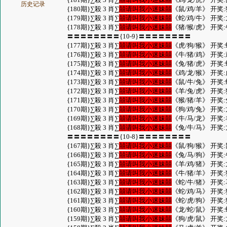
历史记录
{180期}∑殺 3 肖∑
囍请叫我小迷妹囍
《鼠/鸡/羊》 开奖
{179期}∑殺 3 肖∑
囍请叫我小迷妹囍
《蛇/鸡/牛》 开奖
{178期}∑殺 3 肖∑
囍请叫我小迷妹囍
《猪/猴/虎》 开奖
〓〓〓〓〓〓〓〓{10-9}〓〓〓〓〓〓〓〓
{177期}∑殺 3 肖∑
囍请叫我小迷妹囍
《虎/狗/猴》 开奖
{176期}∑殺 3 肖∑
囍请叫我小迷妹囍
《牛/猪/鸡》 开奖
{175期}∑殺 3 肖∑
囍请叫我小迷妹囍
《兔/猪/虎》 开奖
{174期}∑殺 3 肖∑
囍请叫我小迷妹囍
《鸡/龙/猴》 开奖
{173期}∑殺 3 肖∑
囍请叫我小迷妹囍
《鼠/牛/兔》 开奖
{172期}∑殺 3 肖∑
囍请叫我小迷妹囍
《羊/兔/虎》 开奖
{171期}∑殺 3 肖∑
囍请叫我小迷妹囍
《猴/猪/羊》 开奖
{170期}∑殺 3 肖∑
囍请叫我小迷妹囍
《狗/鸡/兔》 开奖
{169期}∑殺 3 肖∑
囍请叫我小迷妹囍
《牛/马/龙》 开奖
{168期}∑殺 3 肖∑
囍请叫我小迷妹囍
《兔/牛/马》 开奖
〓〓〓〓〓〓〓〓{10-8}〓〓〓〓〓〓〓〓
{167期}∑殺 3 肖∑
囍请叫我小迷妹囍
《鼠/狗/猴》 开奖
{166期}∑殺 3 肖∑
囍请叫我小迷妹囍
《兔/马/狗》 开奖
{165期}∑殺 3 肖∑
囍请叫我小迷妹囍
《羊/鸡/猪》 开奖
{164期}∑殺 3 肖∑
囍请叫我小迷妹囍
《牛/猪/羊》 开奖
{163期}∑殺 3 肖∑
囍请叫我小迷妹囍
《蛇/牛/猪》 开奖
{162期}∑殺 3 肖∑
囍请叫我小迷妹囍
《蛇/鸡/马》 开奖
{161期}∑殺 3 肖∑
囍请叫我小迷妹囍
《蛇/虎/狗》 开奖
{160期}∑殺 3 肖∑
囍请叫我小迷妹囍
《龙/蛇/鼠》 开奖
{159期}∑殺 3 肖∑
囍请叫我小迷妹囍
《狗/虎/鼠》 开奖