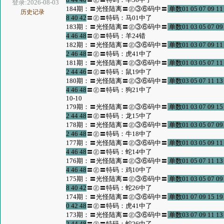
登录:2026-08-03
184期：〓光怪陆离〓㊣③⑥码中〓
单数01 05 07 09 11 1
历史记录
8 40 42
〓㊣〓特码：马01中了
183期：〓光怪陆离〓㊣③⑥码中〓
单数01 03 05 07 09 1
4 46 48
〓㊣〓特码：羊24错
182期：〓光怪陆离〓㊣③⑥码中〓
单数01 03 07 09 11 1
2 46 48
〓㊣〓特码：虎41中了
181期：〓光怪陆离〓㊣③⑥码中〓
单数01 03 05 07 11 1
2 44 46
〓㊣〓特码：鼠19中了
180期：〓光怪陆离〓㊣③⑥码中〓
单数03 05 07 11 13 1
4 46 48
〓㊣〓特码：狗21中了
10-10
179期：〓光怪陆离〓㊣③⑥码中〓
单数01 03 07 09 15 1
2 44 48
〓㊣〓特码：龙15中了
178期：〓光怪陆离〓㊣③⑥码中〓
单数01 03 05 07 09 1
2 46 48
〓㊣〓特码：牛18中了
177期：〓光怪陆离〓㊣③⑥码中〓
单数01 03 05 09 11 1
4 46 48
〓㊣〓特码：蛇14中了
176期：〓光怪陆离〓㊣③⑥码中〓
单数01 05 07 11 13 1
4 46 48
〓㊣〓特码：鸡10中了
175期：〓光怪陆离〓㊣③⑥码中〓
单数01 03 05 07 09 1
8 40 42
〓㊣〓特码：蛇26中了
174期：〓光怪陆离〓㊣③⑥码中〓
单数01 07 09 15 19 2
0 42 48
〓㊣〓特码：虎41中了
173期：〓光怪陆离〓㊣③⑥码中〓
单数03 07 09 11 13 1
2 44 48
〓㊣〓特码：蛇26中了