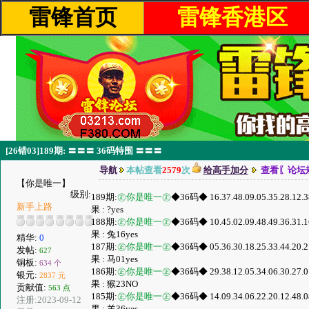
雷锋首页
雷锋香港区
[26错03]189期: 〓〓〓 36码特围 〓〓〓
导航
本帖查看
2579
次
给高手加分
查看〖论坛
【你是唯一】
级别:
189期:
㊣你是唯一㊣
◆36码◆ 16.37.48.09.05.35.28.12.38.
新手上路
果 : ?yes
188期:
㊣你是唯一㊣
◆36码◆ 10.45.02.09.48.49.36.31.16.
果 : 兔16yes
精华:
0
187期:
㊣你是唯一㊣
◆36码◆ 05.36.30.18.25.33.44.20.21.
发帖:
627
果 : 马01yes
铜板:
634 个
186期:
㊣你是唯一㊣
◆36码◆ 29.38.12.05.34.06.30.27.01.
银元:
2837 元
果 : 猴23NO
贡献值:
563 点
185期:
㊣你是唯一㊣
◆36码◆ 14.09.34.06.22.20.12.48.08.
注册:2023-09-12
果 : 羊36yes