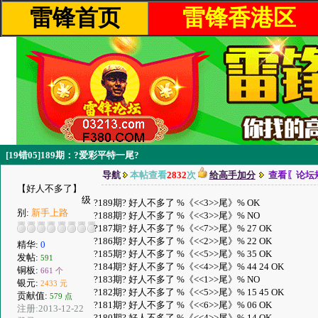
雷锋首页
雷锋香港区
[19错05]189期：?爱彩平特一尾?
导航
本帖查看
2832
次
给高手加分
查看〖论坛
【好人不多了】
级
?189期? 好人不多了 %《<<3>>尾》% OK
别:
新手上路
?188期? 好人不多了 %《<<3>>尾》% NO
?187期? 好人不多了 %《<<7>>尾》% 27 OK
?186期? 好人不多了 %《<<2>>尾》% 22 OK
精华:
0
?185期? 好人不多了 %《<<5>>尾》% 35 OK
发帖:
591
?184期? 好人不多了 %《<<4>>尾》% 44 24 OK
铜板:
661 个
?183期? 好人不多了 %《<<1>>尾》% NO
银元:
2433 元
?182期? 好人不多了 %《<<5>>尾》% 15 45 OK
贡献值:
579 点
?181期? 好人不多了 %《<<6>>尾》% 06 OK
注册:2013-12-22
?180期? 好人不多了 %《<<4>>尾》% 14 OK