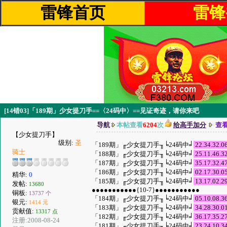
雷锋首页
雷锋
[14错03]「189期」少女提刀手==〈24码中〉==见证奇迹，请你来吧
导航
本帖查看
6204
次
给高手加分
查
【少女提刀手】
级别:
圣
「189期」╓少女提刀手╖╘24码中╛
22.34.32.06
骑士
「188期」╓少女提刀手╖╘24码中╛
25.11.46.32
「187期」╓少女提刀手╖╘24码中╛
35.17.32.47
「186期」╓少女提刀手╖╘24码中╛
02.17.30.05
精华:
0
「185期」╓少女提刀手╖╘24码中╛
13.17.02.29
发帖:
13680
●●●●●●●●●●●{10-7}●●●●●●●●●●●
铜板:
13737 个
「184期」╓少女提刀手╖╘24码中╛
05.10.08.36
银元:
1414 元
「183期」╓少女提刀手╖╘24码中╛
34.28.30.01
贡献值:
13317 点
「182期」╓少女提刀手╖╘24码中╛
36.17.35.27
注册:2008-08-24
「181期」╓少女提刀手╖╘24码中╛
23.24.10.34