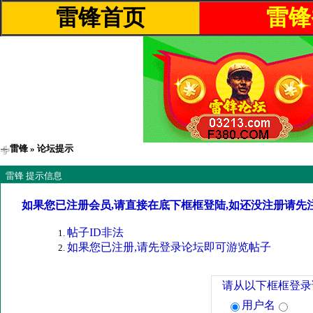
雷锋首页
雷锋
雷锋
» 论坛提示
雷锋 提示信息
如果您已注册会员,请直接在底下框框登陆,如还没注册请先
帖子ID非法
如果您已注册,请先登录论坛即可游览帖子
请从以下框框登录
用户名