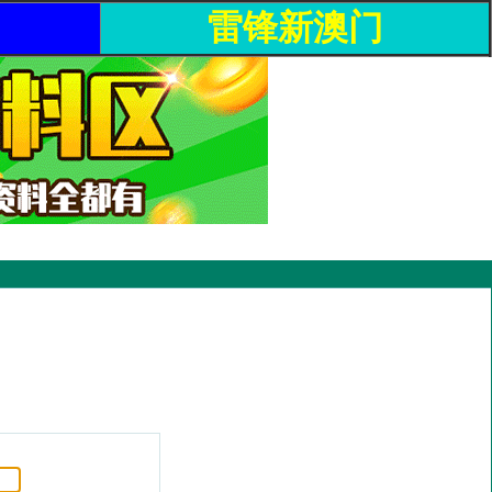
雷锋新澳门