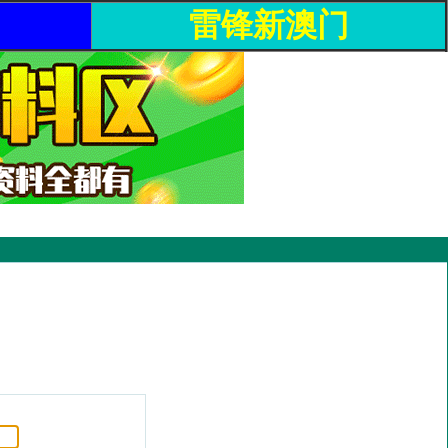
雷锋新澳门