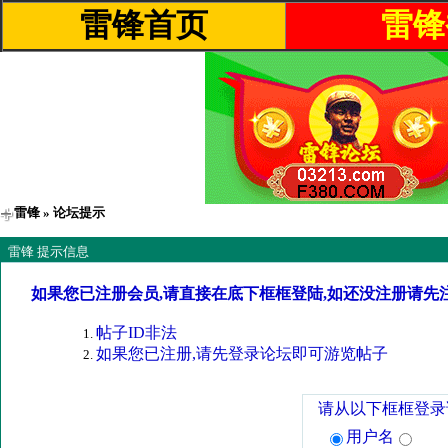
雷锋首页
雷锋
雷锋
» 论坛提示
雷锋 提示信息
如果您已注册会员,请直接在底下框框登陆,如还没注册请先
帖子ID非法
如果您已注册,请先登录论坛即可游览帖子
请从以下框框登录
用户名