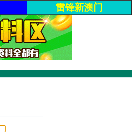
雷锋新澳门