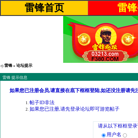
雷锋首页
雷锋
雷锋
» 论坛提示
雷锋 提示信息
如果您已注册会员,请直接在底下框框登陆,如还没注册请先
帖子ID非法
如果您已注册,请先登录论坛即可游览帖子
请从以下框框登录
用户名