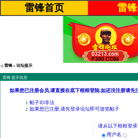
雷锋首页
雷锋
雷锋
» 论坛提示
雷锋 提示信息
如果您已注册会员,请直接在底下框框登陆,如还没注册请先
帖子ID非法
如果您已注册,请先登录论坛即可游览帖子
请从以下框框登录
用户名