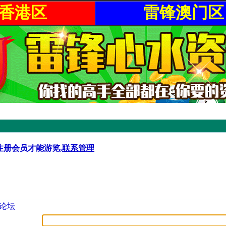
香港区
雷锋澳门区
注册会员才能游览,
联系管理
论坛