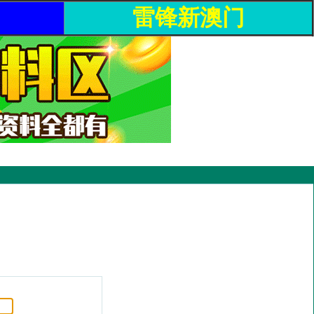
雷锋新澳门