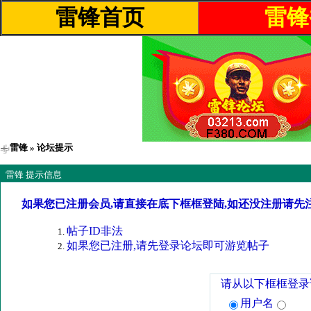
雷锋首页
雷锋
雷锋
» 论坛提示
雷锋 提示信息
如果您已注册会员,请直接在底下框框登陆,如还没注册请先
帖子ID非法
如果您已注册,请先登录论坛即可游览帖子
请从以下框框登录
用户名