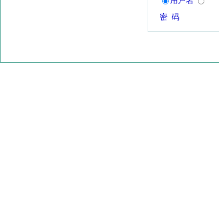
用户名
密 码