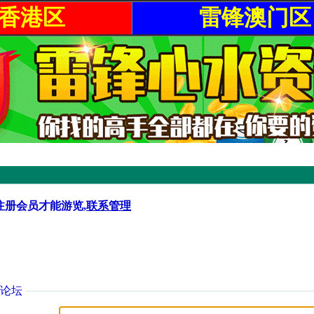
香港区
雷锋澳门区
注册会员才能游览,
联系管理
论坛