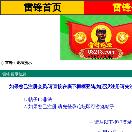
雷锋首页
雷锋
雷锋
» 论坛提示
雷锋 提示信息
如果您已注册会员,请直接在底下框框登陆,如还没注册请先
帖子ID非法
如果您已注册,请先登录论坛即可游览帖子
请从以下框框登录